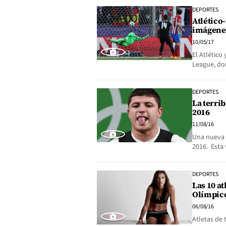
DEPORTES
Atlético
imágene
10/05/17
El Atlético
League, do
DEPORTES
La terri
2016
11/08/16
Una nueva 
2016. Esta
DEPORTES
Las 10 a
Olímpico
06/08/16
Atletas de