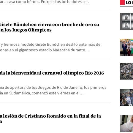
sar a casa como héroes. Entre estos luchadores se…
LO 
isele Bündchen cierra con broche de oro su
en los Juegos Olímpicos
a y hermosa modelo Gisele Bündchen desfiló ante más de
sonas en el gigantesco estadio Maracaná durante…
e da la bienvenida al carnaval olímpico Río 2016
a de apertura de los Juegos de Rio de Janeiro, los primeros
oria en Sudamérica, comenzó este viernes en el…
a lesión de Cristiano Ronaldo en la final de la
a