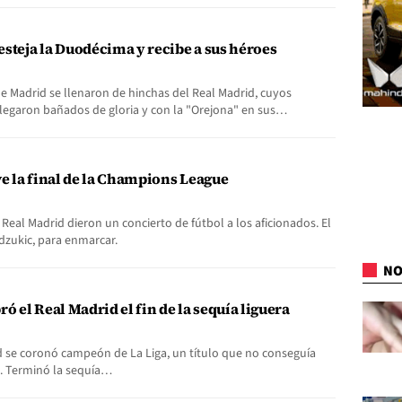
esteja la Duodécima y recibe a sus héroes
de Madrid se llenaron de hinchas del Real Madrid, cuyos
llegaron bañados de gloria y con la "Orejona" en sus…
ive la final de la Champions League
Real Madrid dieron un concierto de fútbol a los aficionados. El
dzukic, para enmarcar.
NO
ró el Real Madrid el fin de la sequía liguera
d se coronó campeón de La Liga, un título que no conseguía
. Terminó la sequía…