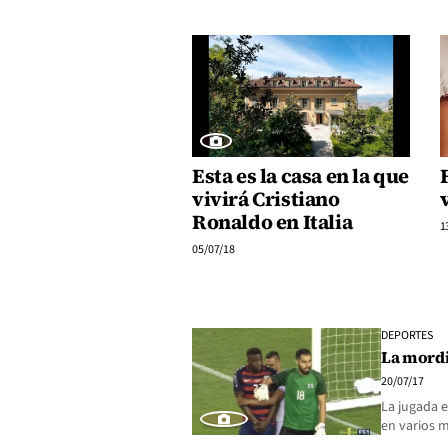
Esta es la casa en la que
vivirá Cristiano
Ronaldo en Italia
1
05/07/18
DEPORTES
La mordi
20/07/17
La jugada 
en varios 