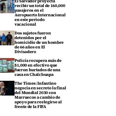
El Salvador proyecta
recibir un total de 160,000
pasajeros en el
Aeropuerto Internacional
en este periodo
vacacional
Dos sujetos fueron
detenidos por el
homicidio de un hombre
de 66 años en El
Divisadero
Policía recupera más de
$1,000 en efectivo que
fueron hurtados de una
casa en Chalchuapa
The Times: Infantino
negocia en secreto la final
del Mundial 2030 con
Marruecos a cambio de
apoyo para reelegirse al
frente de la FIFA