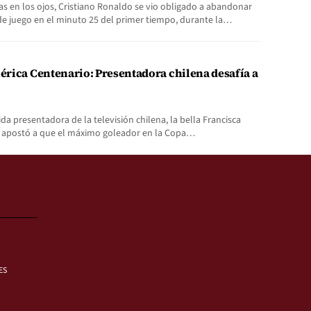
s en los ojos, Cristiano Ronaldo se vio obligado a abandonar
de juego en el minuto 25 del primer tiempo, durante la…
rica Centenario: Presentadora chilena desafía a
da presentadora de la televisión chilena, la bella Francisca
 apostó a que el máximo goleador en la Copa…
ES