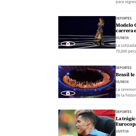
para regre
DEPORTES
Modelo G
carrera 
05/08/16
La cotizad
70,000 per
DEPORTES
Brasil l
05/08/16
La ceremoni
de la hist
DEPORTES
La trágic
Eurocop
10/07/16