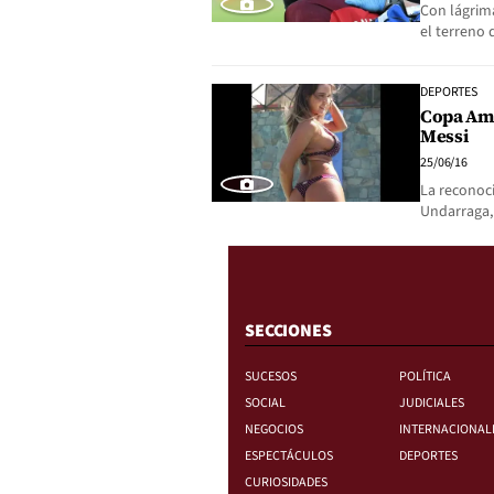
Con lágrima
el terreno 
DEPORTES
Copa Amé
Messi
25/06/16
La reconoci
Undarraga,
SECCIONES
SUCESOS
POLÍTICA
SOCIAL
JUDICIALES
NEGOCIOS
INTERNACIONAL
ESPECTÁCULOS
DEPORTES
CURIOSIDADES