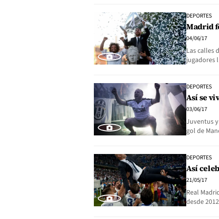
DEPORTES
Madrid f
04/06/17
Las calles 
jugadores 
DEPORTES
Así se v
03/06/17
Juventus y 
gol de Man
DEPORTES
Así celeb
21/05/17
Real Madri
desde 2012