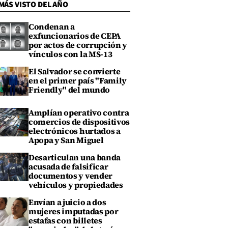
MÁS VISTO DEL AÑO
Condenan a
exfuncionarios de CEPA
por actos de corrupción y
vínculos con la MS-13
El Salvador se convierte
en el primer país "Family
Friendly" del mundo
Amplían operativo contra
comercios de dispositivos
electrónicos hurtados a
Apopa y San Miguel
Desarticulan una banda
acusada de falsificar
documentos y vender
vehículos y propiedades
Envían a juicio a dos
mujeres imputadas por
estafas con billetes