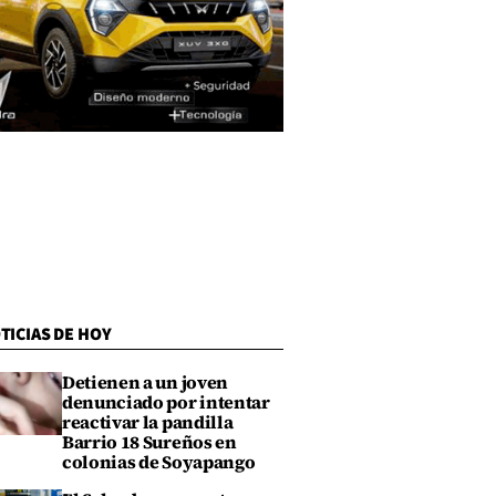
TICIAS DE HOY
Detienen a un joven
denunciado por intentar
reactivar la pandilla
Barrio 18 Sureños en
colonias de Soyapango