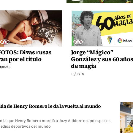
FOTOS: Divas rusas
Jorge “Mágico”
van por el título
González y sus 60 año
de magia
3/06/18
13/03/18
da de Henry Romero le da la vuelta al mundo
en la que Henry Romero mordió a Jozy Altidore ocupó espacios
medios deportivos del mundo