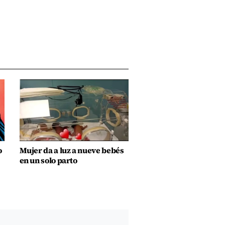
o
Mujer da a luz a nueve bebés
en un solo parto