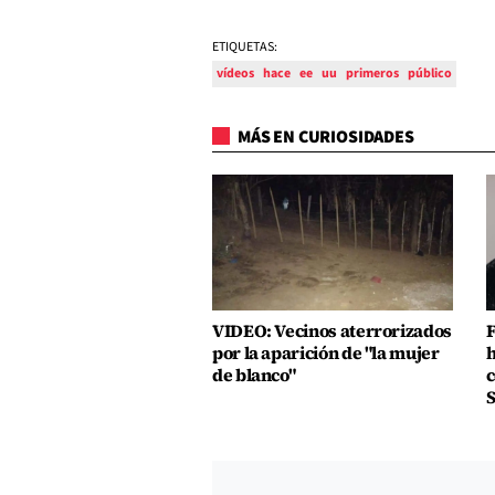
ETIQUETAS:
vídeos
hace
ee
uu
primeros
público
MÁS EN CURIOSIDADES
VIDEO: Vecinos aterrorizados
F
por la aparición de "la mujer
h
de blanco"
c
S