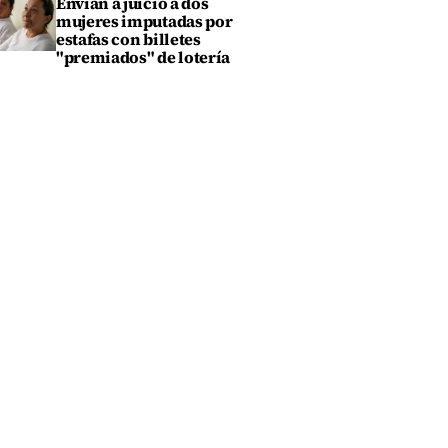
Envían a juicio a dos
mujeres imputadas por
estafas con billetes
"premiados" de lotería