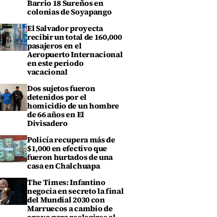
Barrio 18 Sureños en
colonias de Soyapango
El Salvador proyecta
recibir un total de 160,000
pasajeros en el
Aeropuerto Internacional
en este periodo
vacacional
Dos sujetos fueron
detenidos por el
homicidio de un hombre
de 66 años en El
Divisadero
Policía recupera más de
$1,000 en efectivo que
fueron hurtados de una
casa en Chalchuapa
The Times: Infantino
negocia en secreto la final
del Mundial 2030 con
Marruecos a cambio de