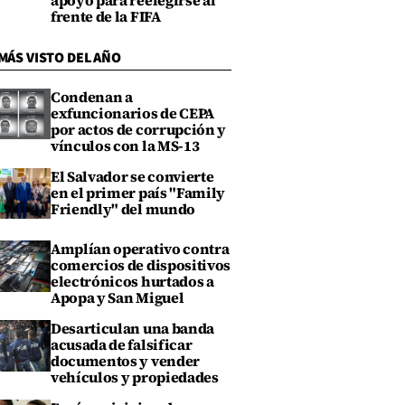
apoyo para reelegirse al
frente de la FIFA
MÁS VISTO DEL AÑO
Condenan a
exfuncionarios de CEPA
por actos de corrupción y
vínculos con la MS-13
El Salvador se convierte
en el primer país "Family
Friendly" del mundo
Amplían operativo contra
comercios de dispositivos
electrónicos hurtados a
Apopa y San Miguel
Desarticulan una banda
acusada de falsificar
documentos y vender
vehículos y propiedades