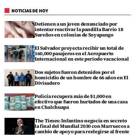
NOTICIAS DE HOY
Detienen a un joven denunciado por
intentar reactivar la pandilla Barrio 18
Sureños en colonias de Soyapango
El Salvador proyecta recibir un total de
160,000 pasajeros en el Aeropuerto
Internacional en este periodo vacacional
Dos sujetos fueron detenidos por el
homicidio de un hombre de 66 años en El
Divisadero
Policía recupera más de $1,000 en
efectivo que fueron hurtados de una casa
en Chalchuapa
The Times: Infantino negocia en secreto
la final del Mundial 2030 con Marruecos a
cambio de apoyo para reelegirse al frente