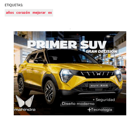
ETIQUETAS:
años
corazón
mejorar
ex