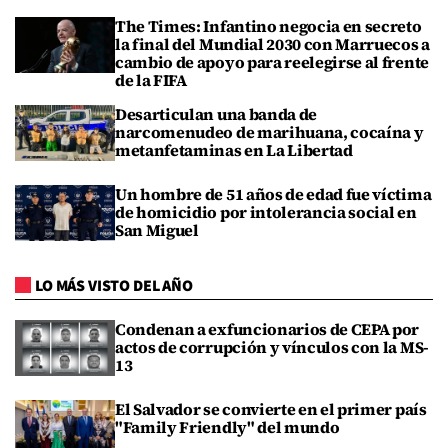
The Times: Infantino negocia en secreto
la final del Mundial 2030 con Marruecos a
cambio de apoyo para reelegirse al frente
de la FIFA
Desarticulan una banda de
narcomenudeo de marihuana, cocaína y
metanfetaminas en La Libertad
Un hombre de 51 años de edad fue víctima
de homicidio por intolerancia social en
San Miguel
LO MÁS VISTO DEL AÑO
Condenan a exfuncionarios de CEPA por
actos de corrupción y vínculos con la MS-
13
El Salvador se convierte en el primer país
"Family Friendly" del mundo