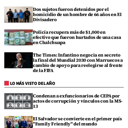
Dos sujetos fueron detenidos por el
homicidio de un hombre de 66 años en El
Divisadero
Policía recupera más de $1,000 en
efectivo que fueron hurtados de una casa
en Chalchuapa
The Times: Infantino negocia en secreto
la final del Mundial 2030 con Marruecos a
cambio de apoyo para reelegirse al frente
de la FIFA
LO MÁS VISTO DEL AÑO
Condenan a exfuncionarios de CEPA por
actos de corrupción y vínculos con la MS-
13
El Salvador se convierte en el primer país
"Family Friendly" del mundo