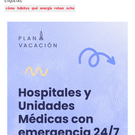
ETIQUETAS:
cómo
hábitos
qué
energía
roban
ocho