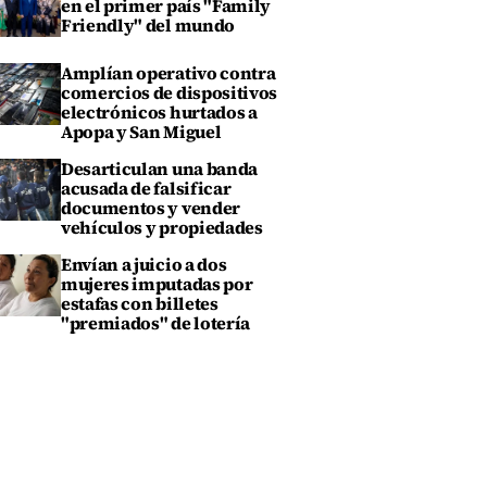
en el primer país "Family
Friendly" del mundo
Amplían operativo contra
comercios de dispositivos
electrónicos hurtados a
Apopa y San Miguel
Desarticulan una banda
acusada de falsificar
documentos y vender
vehículos y propiedades
Envían a juicio a dos
mujeres imputadas por
estafas con billetes
"premiados" de lotería