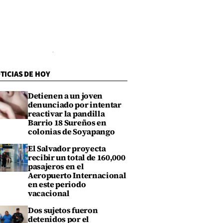
TICIAS DE HOY
Detienen a un joven
denunciado por intentar
reactivar la pandilla
Barrio 18 Sureños en
colonias de Soyapango
El Salvador proyecta
recibir un total de 160,000
pasajeros en el
Aeropuerto Internacional
en este periodo
vacacional
Dos sujetos fueron
detenidos por el