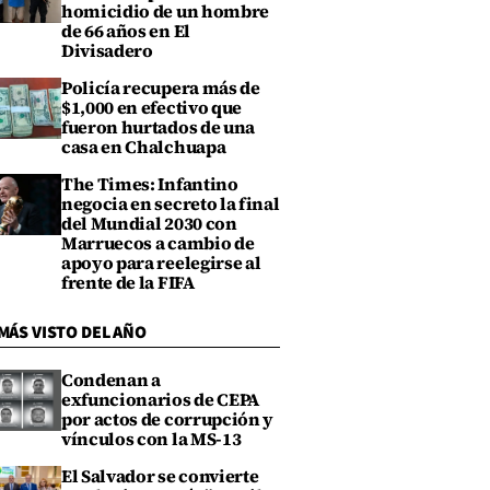
homicidio de un hombre
de 66 años en El
Divisadero
Policía recupera más de
$1,000 en efectivo que
fueron hurtados de una
casa en Chalchuapa
The Times: Infantino
negocia en secreto la final
del Mundial 2030 con
Marruecos a cambio de
apoyo para reelegirse al
frente de la FIFA
MÁS VISTO DEL AÑO
Condenan a
exfuncionarios de CEPA
por actos de corrupción y
vínculos con la MS-13
El Salvador se convierte