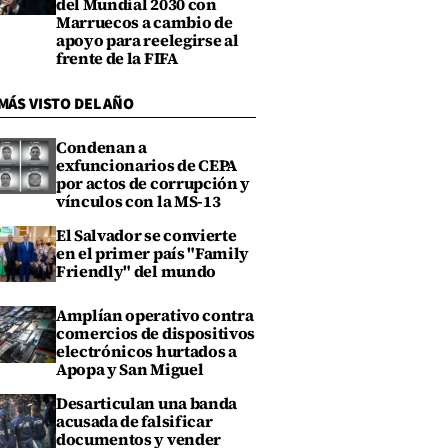
del Mundial 2030 con
Marruecos a cambio de
apoyo para reelegirse al
frente de la FIFA
MÁS VISTO DEL AÑO
Condenan a
exfuncionarios de CEPA
por actos de corrupción y
vínculos con la MS-13
El Salvador se convierte
en el primer país "Family
Friendly" del mundo
Amplían operativo contra
comercios de dispositivos
electrónicos hurtados a
Apopa y San Miguel
Desarticulan una banda
acusada de falsificar
documentos y vender