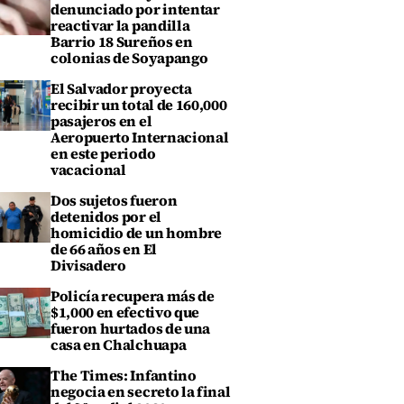
denunciado por intentar
reactivar la pandilla
Barrio 18 Sureños en
colonias de Soyapango
El Salvador proyecta
recibir un total de 160,000
pasajeros en el
Aeropuerto Internacional
en este periodo
vacacional
Dos sujetos fueron
detenidos por el
homicidio de un hombre
de 66 años en El
Divisadero
Policía recupera más de
$1,000 en efectivo que
fueron hurtados de una
casa en Chalchuapa
The Times: Infantino
negocia en secreto la final