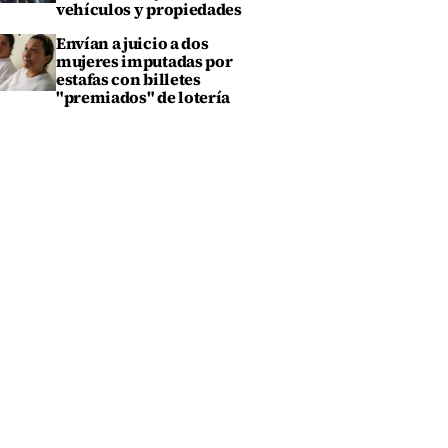
vehículos y propiedades
Envían a juicio a dos
mujeres imputadas por
estafas con billetes
"premiados" de lotería