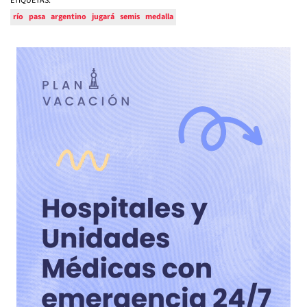
ETIQUETAS:
río
pasa
argentino
jugará
semis
medalla