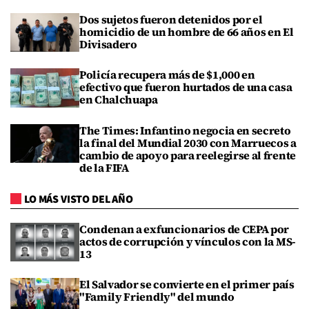
Dos sujetos fueron detenidos por el
homicidio de un hombre de 66 años en El
Divisadero
Policía recupera más de $1,000 en
efectivo que fueron hurtados de una casa
en Chalchuapa
The Times: Infantino negocia en secreto
la final del Mundial 2030 con Marruecos a
cambio de apoyo para reelegirse al frente
de la FIFA
LO MÁS VISTO DEL AÑO
Condenan a exfuncionarios de CEPA por
actos de corrupción y vínculos con la MS-
13
El Salvador se convierte en el primer país
"Family Friendly" del mundo