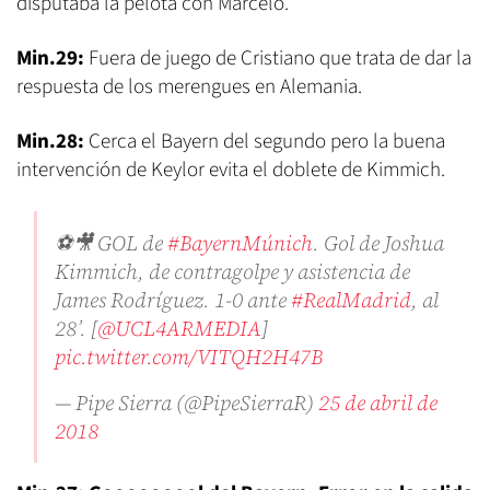
disputaba la pelota con Marcelo.
Min.29:
Fuera de juego de Cristiano que trata de dar la
respuesta de los merengues en Alemania.
Min.28:
Cerca el Bayern del segundo pero la buena
intervención de Keylor evita el doblete de Kimmich.
⚽️🎥 GOL de
#BayernMúnich
. Gol de Joshua
Kimmich, de contragolpe y asistencia de
James Rodríguez. 1-0 ante
#RealMadrid
, al
28’. [
@UCL4ARMEDIA
]
pic.twitter.com/VITQH2H47B
— Pipe Sierra (@PipeSierraR)
25 de abril de
2018