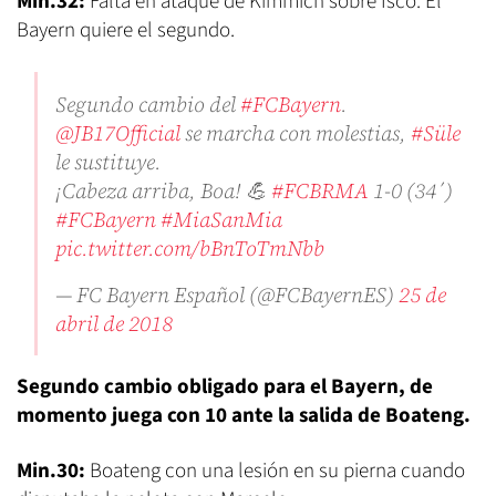
Min.32:
Falta en ataque de Kimmich sobre Isco. El
Bayern quiere el segundo.
Segundo cambio del
#FCBayern
.
@JB17Official
se marcha con molestias,
#Süle
le sustituye.
¡Cabeza arriba, Boa! 💪
#FCBRMA
1-0 (34´)
#FCBayern
#MiaSanMia
pic.twitter.com/bBnToTmNbb
— FC Bayern Español (@FCBayernES)
25 de
abril de 2018
Segundo cambio obligado para el Bayern, de
momento juega con 10 ante la salida de Boateng.
Min.30:
Boateng con una lesión en su pierna cuando