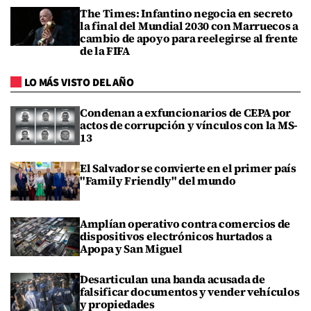
The Times: Infantino negocia en secreto
la final del Mundial 2030 con Marruecos a
cambio de apoyo para reelegirse al frente
de la FIFA
LO MÁS VISTO DEL AÑO
Condenan a exfuncionarios de CEPA por
actos de corrupción y vínculos con la MS-
13
El Salvador se convierte en el primer país
"Family Friendly" del mundo
Amplían operativo contra comercios de
dispositivos electrónicos hurtados a
Apopa y San Miguel
Desarticulan una banda acusada de
falsificar documentos y vender vehículos
y propiedades