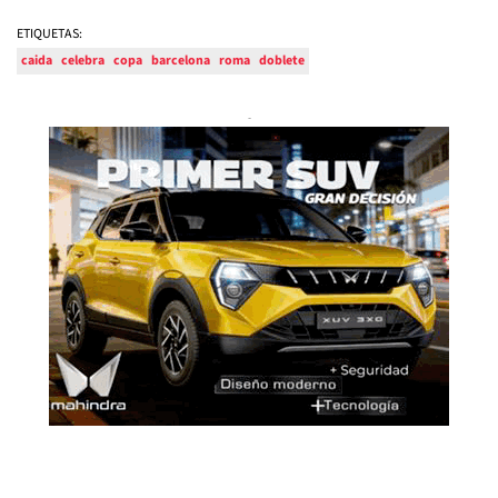
ETIQUETAS:
caida
celebra
copa
barcelona
roma
doblete