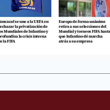
oncacaf se une a la UEFA en
Europa de forma unánime
echazar la privatización de
retira a sus selecciones del
os Mundiales de Infantino y
Mundial y torneos FIFA hast
rofundiza la crisis interna
que Infantino dé marcha
e la FIFA
atrás a su empresa