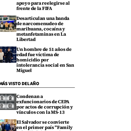
apoyo para reelegirse al
frente de la FIFA
Desarticulan una banda
de narcomenudeo de
marihuana, cocaína y
metanfetaminas en La
Libertad
Un hombre de 51 años de
edad fue víctima de
homicidio por
intolerancia social en San
Miguel
MÁS VISTO DEL AÑO
Condenan a
exfuncionarios de CEPA
por actos de corrupción y
vínculos con la MS-13
El Salvador se convierte
en el primer país "Family