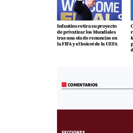
Infantino retira su proyecto
C
de privatizar los Mundiales
r
tras una ola de renuncias en
l
la FIFA y el boicot de la UEFA
p
d
COMENTARIOS
SECCIONES