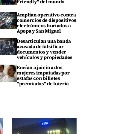
Friendly" del mundo
Amplían operativo contra
comercios de dispositivos
electrónicos hurtados a
Apopa y San Miguel
Desarticulan una banda
acusada de falsificar
documentos y vender
vehículos y propiedades
Envían a juicio a dos
mujeres imputadas por
estafas con billetes
"premiados" de lotería