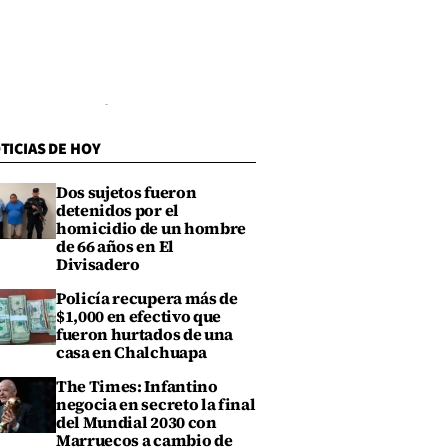
TICIAS DE HOY
Dos sujetos fueron
detenidos por el
homicidio de un hombre
de 66 años en El
Divisadero
Policía recupera más de
$1,000 en efectivo que
fueron hurtados de una
casa en Chalchuapa
The Times: Infantino
negocia en secreto la final
del Mundial 2030 con
Marruecos a cambio de