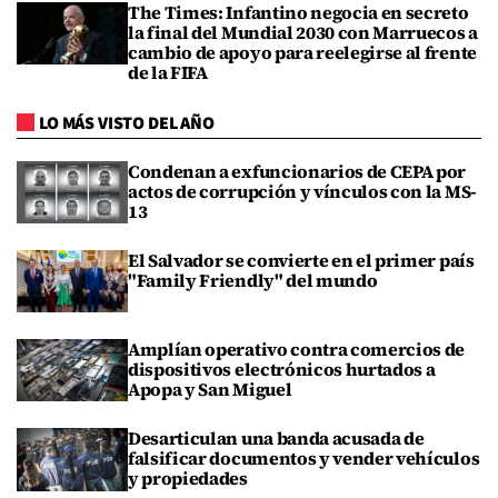
The Times: Infantino negocia en secreto
la final del Mundial 2030 con Marruecos a
cambio de apoyo para reelegirse al frente
de la FIFA
LO MÁS VISTO DEL AÑO
Condenan a exfuncionarios de CEPA por
actos de corrupción y vínculos con la MS-
13
El Salvador se convierte en el primer país
"Family Friendly" del mundo
Amplían operativo contra comercios de
dispositivos electrónicos hurtados a
Apopa y San Miguel
Desarticulan una banda acusada de
falsificar documentos y vender vehículos
y propiedades