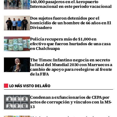
160,000 pasajeros en el Aeropuerto
Internacional en este periodo vacacional
Dos sujetos fueron detenidos por el
homicidio de un hombre de 66 años en El
Divisadero
Policía recupera más de $1,000 en
efectivo que fueron hurtados de una casa
en Chalchuapa
The Times: Infantino negocia en secreto
la final del Mundial 2030 con Marruecos a
cambio de apoyo para reelegirse al frente
de la FIFA
LO MÁS VISTO DEL AÑO
Condenan a exfuncionarios de CEPA por
actos de corrupción y vínculos con la MS-
13