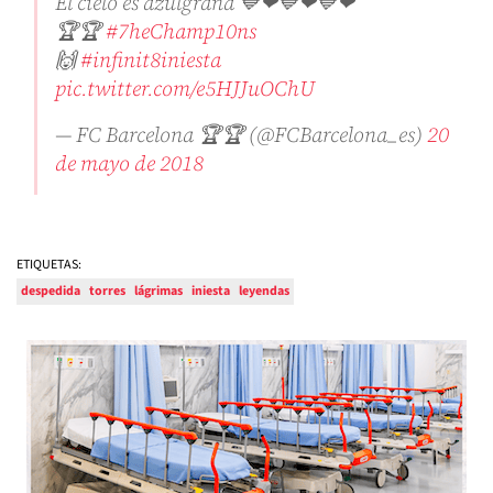
El cielo es azulgrana 💙❤💙❤💙❤
🏆🏆
#7heChamp10ns
🙌
#infinit8iniesta
pic.twitter.com/e5HJJuOChU
— FC Barcelona 🏆🏆 (@FCBarcelona_es)
20
de mayo de 2018
ETIQUETAS:
despedida
torres
lágrimas
iniesta
leyendas