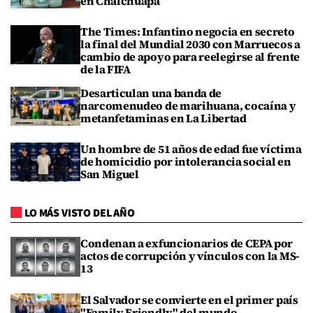
en Chalchuapa
The Times: Infantino negocia en secreto
la final del Mundial 2030 con Marruecos a
cambio de apoyo para reelegirse al frente
de la FIFA
Desarticulan una banda de
narcomenudeo de marihuana, cocaína y
metanfetaminas en La Libertad
Un hombre de 51 años de edad fue víctima
de homicidio por intolerancia social en
San Miguel
LO MÁS VISTO DEL AÑO
Condenan a exfuncionarios de CEPA por
actos de corrupción y vínculos con la MS-
13
El Salvador se convierte en el primer país
"Family Friendly" del mundo