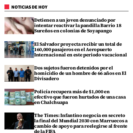
NOTICIAS DE HOY
Detienen a un joven denunciado por
intentar reactivar la pandilla Barrio 18
Sureños en colonias de Soyapango
El Salvador proyecta recibir un total de
160,000 pasajeros en el Aeropuerto
Internacional en este periodo vacacional
Dos sujetos fueron detenidos por el
homicidio de un hombre de 66 años en El
Divisadero
Policía recupera más de $1,000 en
efectivo que fueron hurtados de una casa
en Chalchuapa
The Times: Infantino negocia en secreto
la final del Mundial 2030 con Marruecos a
cambio de apoyo para reelegirse al frente
de la FIFA