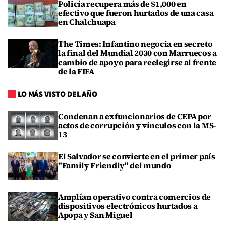
Policía recupera más de $1,000 en
efectivo que fueron hurtados de una casa
en Chalchuapa
The Times: Infantino negocia en secreto
la final del Mundial 2030 con Marruecos a
cambio de apoyo para reelegirse al frente
de la FIFA
LO MÁS VISTO DEL AÑO
Condenan a exfuncionarios de CEPA por
actos de corrupción y vínculos con la MS-
13
El Salvador se convierte en el primer país
"Family Friendly" del mundo
Amplían operativo contra comercios de
dispositivos electrónicos hurtados a
Apopa y San Miguel