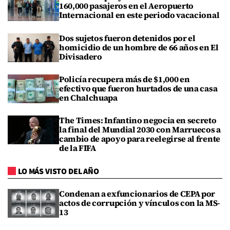
160,000 pasajeros en el Aeropuerto
Internacional en este periodo vacacional
Dos sujetos fueron detenidos por el
homicidio de un hombre de 66 años en El
Divisadero
Policía recupera más de $1,000 en
efectivo que fueron hurtados de una casa
en Chalchuapa
The Times: Infantino negocia en secreto
la final del Mundial 2030 con Marruecos a
cambio de apoyo para reelegirse al frente
de la FIFA
LO MÁS VISTO DEL AÑO
Condenan a exfuncionarios de CEPA por
actos de corrupción y vínculos con la MS-
13