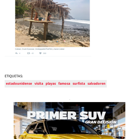
ETIQUETAS:
estadounidense
visita
playas
famosa
surfista
salvadoren