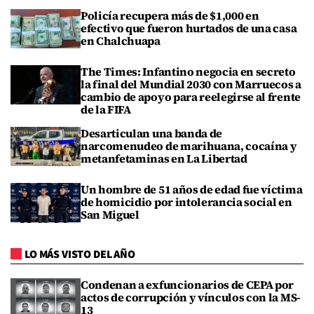
Policía recupera más de $1,000 en
efectivo que fueron hurtados de una casa
en Chalchuapa
The Times: Infantino negocia en secreto
la final del Mundial 2030 con Marruecos a
cambio de apoyo para reelegirse al frente
de la FIFA
Desarticulan una banda de
narcomenudeo de marihuana, cocaína y
metanfetaminas en La Libertad
Un hombre de 51 años de edad fue víctima
de homicidio por intolerancia social en
San Miguel
LO MÁS VISTO DEL AÑO
Condenan a exfuncionarios de CEPA por
actos de corrupción y vínculos con la MS-
13