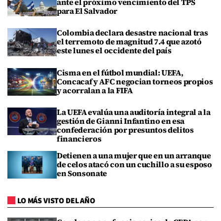
ante el próximo vencimiento del TPS
para El Salvador
Colombia declara desastre nacional tras
el terremoto de magnitud 7.4 que azotó
este lunes el occidente del país
Cisma en el fútbol mundial: UEFA,
Concacaf y AFC negocian torneos propios
y acorralan a la FIFA
La UEFA evalúa una auditoría integral a la
gestión de Gianni Infantino en esa
confederación por presuntos delitos
financieros
Detienen a una mujer que en un arranque
de celos atacó con un cuchillo a su esposo
en Sonsonate
LO MÁS VISTO DEL AÑO