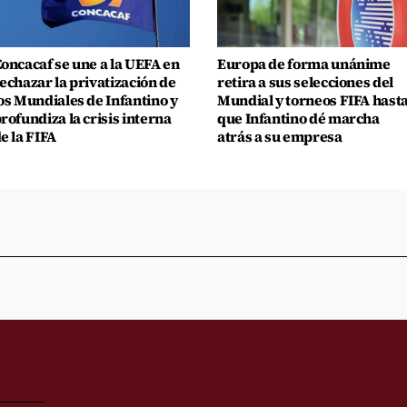
oncacaf se une a la UEFA en
Europa de forma unánime
echazar la privatización de
retira a sus selecciones del
os Mundiales de Infantino y
Mundial y torneos FIFA hast
rofundiza la crisis interna
que Infantino dé marcha
e la FIFA
atrás a su empresa