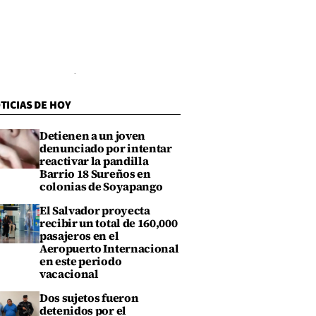
TICIAS DE HOY
Detienen a un joven
denunciado por intentar
reactivar la pandilla
Barrio 18 Sureños en
colonias de Soyapango
El Salvador proyecta
recibir un total de 160,000
pasajeros en el
Aeropuerto Internacional
en este periodo
vacacional
Dos sujetos fueron
detenidos por el