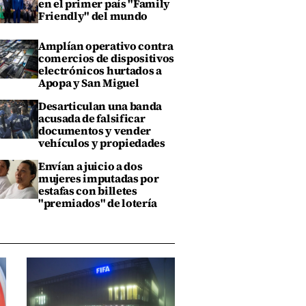
en el primer país "Family
Friendly" del mundo
Amplían operativo contra
comercios de dispositivos
electrónicos hurtados a
Apopa y San Miguel
Desarticulan una banda
acusada de falsificar
documentos y vender
vehículos y propiedades
Envían a juicio a dos
mujeres imputadas por
estafas con billetes
"premiados" de lotería