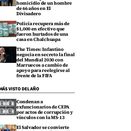
homicidio de un hombre
de 66 años en El
Divisadero
Policía recupera más de
$1,000 en efectivo que
fueron hurtados de una
casa en Chalchuapa
The Times: Infantino
negocia en secreto la final
del Mundial 2030 con
Marruecos a cambio de
apoyo para reelegirse al
frente de la FIFA
MÁS VISTO DEL AÑO
Condenan a
exfuncionarios de CEPA
por actos de corrupción y
vínculos con la MS-13
El Salvador se convierte