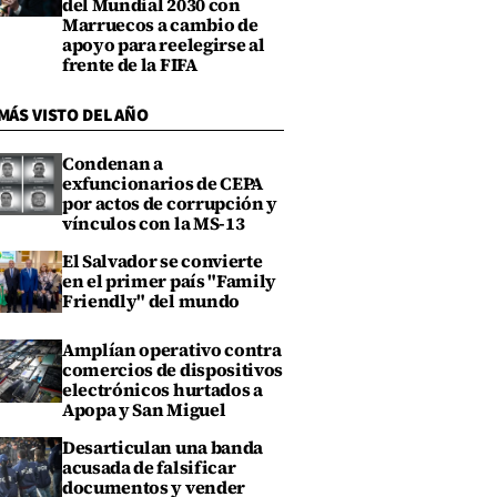
del Mundial 2030 con
Marruecos a cambio de
apoyo para reelegirse al
frente de la FIFA
MÁS VISTO DEL AÑO
Condenan a
exfuncionarios de CEPA
por actos de corrupción y
vínculos con la MS-13
El Salvador se convierte
en el primer país "Family
Friendly" del mundo
Amplían operativo contra
comercios de dispositivos
electrónicos hurtados a
Apopa y San Miguel
Desarticulan una banda
acusada de falsificar
documentos y vender