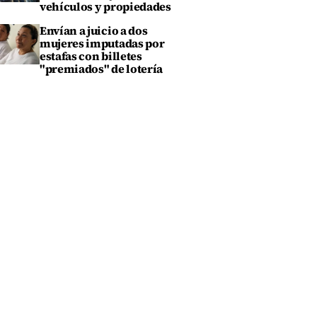
vehículos y propiedades
Envían a juicio a dos
mujeres imputadas por
estafas con billetes
"premiados" de lotería