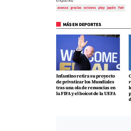
ETIQUETAS:
avanza
gracias
octavos
play
japón
Fair
MÁS EN DEPORTES
Infantino retira su proyecto
C
de privatizar los Mundiales
r
tras una ola de renuncias en
l
la FIFA y el boicot de la UEFA
p
d