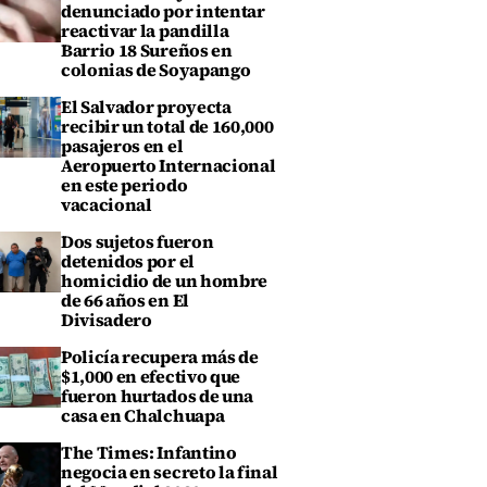
denunciado por intentar
reactivar la pandilla
Barrio 18 Sureños en
colonias de Soyapango
El Salvador proyecta
recibir un total de 160,000
pasajeros en el
Aeropuerto Internacional
en este periodo
vacacional
Dos sujetos fueron
detenidos por el
homicidio de un hombre
de 66 años en El
Divisadero
Policía recupera más de
$1,000 en efectivo que
fueron hurtados de una
casa en Chalchuapa
The Times: Infantino
negocia en secreto la final