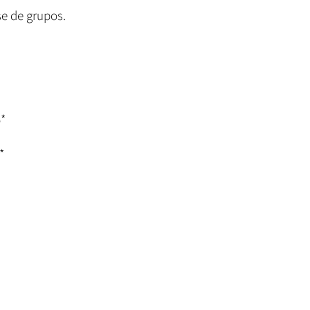
se de grupos.
*
*
4