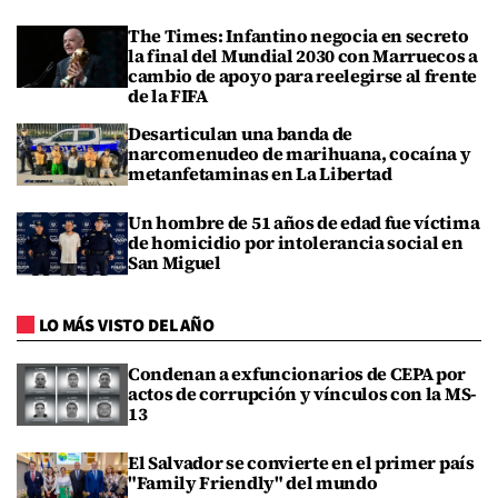
The Times: Infantino negocia en secreto
la final del Mundial 2030 con Marruecos a
cambio de apoyo para reelegirse al frente
de la FIFA
Desarticulan una banda de
narcomenudeo de marihuana, cocaína y
metanfetaminas en La Libertad
Un hombre de 51 años de edad fue víctima
de homicidio por intolerancia social en
San Miguel
LO MÁS VISTO DEL AÑO
Condenan a exfuncionarios de CEPA por
actos de corrupción y vínculos con la MS-
13
El Salvador se convierte en el primer país
"Family Friendly" del mundo