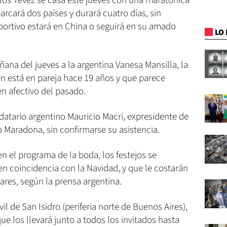
arlos Tevez se casa este jueves con una maratónica
arcará dos países y durará cuatro días, sin
deportivo estará en China o seguirá en su amado
LO 
añana del jueves a la argentina Vanesa Mansilla, la
en está en pareja hace 19 años y que parece
n afectivo del pasado.
ndatario argentino Mauricio Macri, expresidente de
o Maradona, sin confirmarse su asistencia.
en el programa de la boda, los festejos se
n coincidencia con la Navidad, y que le costarán
ares, según la prensa argentina.
vil de San Isidro (periferia norte de Buenos Aires),
ue los llevará junto a todos los invitados hasta