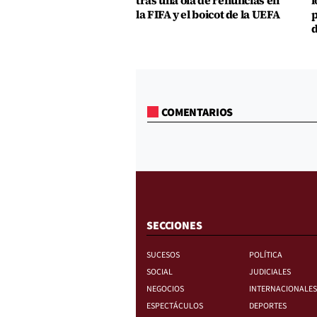
tras una ola de renuncias en
l
la FIFA y el boicot de la UEFA
p
d
COMENTARIOS
SECCIONES
SUCESOS
POLÍTICA
SOCIAL
JUDICIALES
NEGOCIOS
INTERNACIONALES
ESPECTÁCULOS
DEPORTES