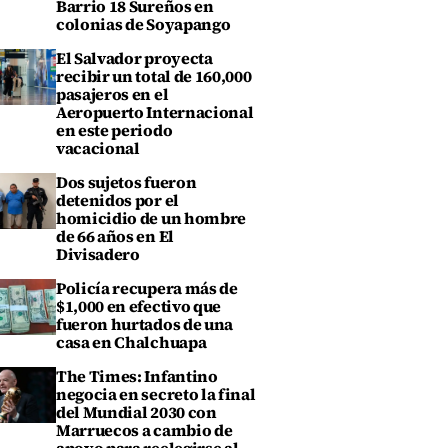
Barrio 18 Sureños en
colonias de Soyapango
El Salvador proyecta
recibir un total de 160,000
pasajeros en el
Aeropuerto Internacional
en este periodo
vacacional
Dos sujetos fueron
detenidos por el
homicidio de un hombre
de 66 años en El
Divisadero
Policía recupera más de
$1,000 en efectivo que
fueron hurtados de una
casa en Chalchuapa
The Times: Infantino
negocia en secreto la final
del Mundial 2030 con
Marruecos a cambio de