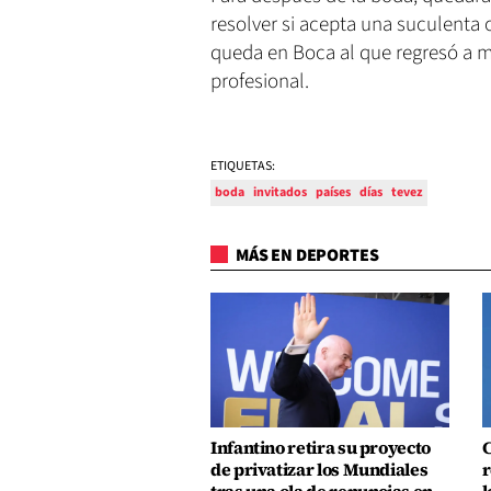
resolver si acepta una suculenta 
queda en Boca al que regresó a me
profesional.
ETIQUETAS:
boda
invitados
países
días
tevez
MÁS EN DEPORTES
Infantino retira su proyecto
C
de privatizar los Mundiales
r