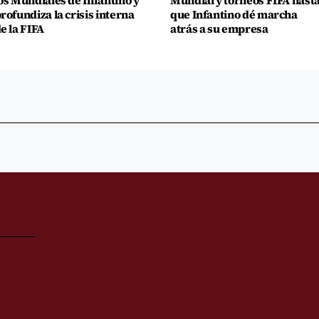
os Mundiales de Infantino y
Mundial y torneos FIFA hast
rofundiza la crisis interna
que Infantino dé marcha
e la FIFA
atrás a su empresa