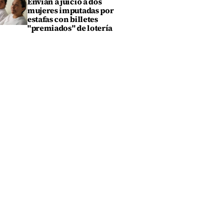
Envían a juicio a dos
mujeres imputadas por
estafas con billetes
"premiados" de lotería