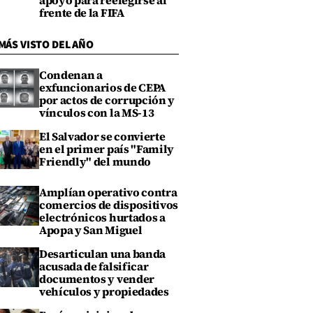
apoyo para reelegirse al
frente de la FIFA
MÁS VISTO DEL AÑO
Condenan a
exfuncionarios de CEPA
por actos de corrupción y
vínculos con la MS-13
El Salvador se convierte
en el primer país "Family
Friendly" del mundo
Amplían operativo contra
comercios de dispositivos
electrónicos hurtados a
Apopa y San Miguel
Desarticulan una banda
acusada de falsificar
documentos y vender
vehículos y propiedades