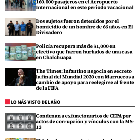
160,000 pasajeros en el Aeropuerto
Internacional en este periodo vacacional
Dos sujetos fueron detenidos por el
homicidio de un hombre de 66 años en El
Divisadero
Policía recupera más de $1,000 en
efectivo que fueron hurtados de una casa
en Chalchuapa
The Times: Infantino negocia en secreto
la final del Mundial 2030 con Marruecos a
cambio de apoyo para reelegirse al frente
de la FIFA
LO MÁS VISTO DEL AÑO
Condenan a exfuncionarios de CEPA por
actos de corrupción y vínculos con la MS-
13