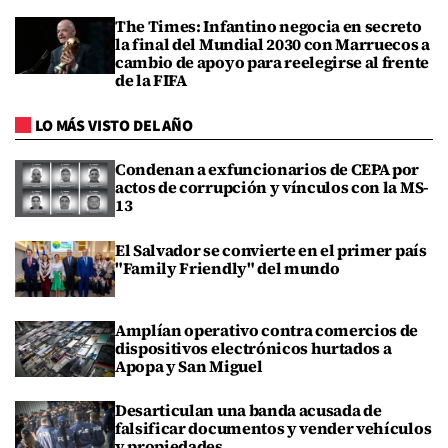
The Times: Infantino negocia en secreto
la final del Mundial 2030 con Marruecos a
cambio de apoyo para reelegirse al frente
de la FIFA
LO MÁS VISTO DEL AÑO
Condenan a exfuncionarios de CEPA por
actos de corrupción y vínculos con la MS-
13
El Salvador se convierte en el primer país
"Family Friendly" del mundo
Amplían operativo contra comercios de
dispositivos electrónicos hurtados a
Apopa y San Miguel
Desarticulan una banda acusada de
falsificar documentos y vender vehículos
y propiedades