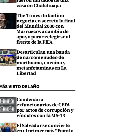
fueron hurtados de una
casa en Chalchuapa
The Times: Infantino
negocia en secreto la final
del Mundial 2030 con
Marruecos a cambio de
apoyo para reelegirse al
frente de la FIFA
Desarticulan una banda
de narcomenudeo de
marihuana, cocaína y
metanfetaminas en La
Libertad
MÁS VISTO DEL AÑO
Condenan a
exfuncionarios de CEPA
por actos de corrupción y
vínculos con la MS-13
El Salvador se convierte
en el primer país "Family