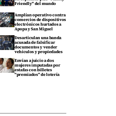
Friendly" del mundo
Amplían operativo contra
comercios de dispositivos
electrónicos hurtados a
Apopa y San Miguel
Desarticulan una banda
acusada de falsificar
documentos y vender
vehículos y propiedades
Envían a juicio a dos
mujeres imputadas por
estafas con billetes
"premiados" de lotería