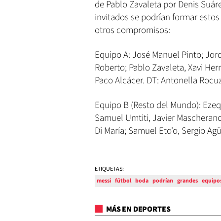
de Pablo Zavaleta por Denis Suárez
invitados se podrían formar esto
otros compromisos:
Equipo A: José Manuel Pinto; Jord
Roberto; Pablo Zavaleta, Xavi Her
Paco Alcácer. DT: Antonella Rocu
Equipo B (Resto del Mundo): Ezequ
Samuel Umtiti, Javier Mascherano y
Di María; Samuel Eto'o, Sergio Agü
ETIQUETAS:
messi
fútbol
boda
podrían
grandes
equipo
MÁS EN DEPORTES