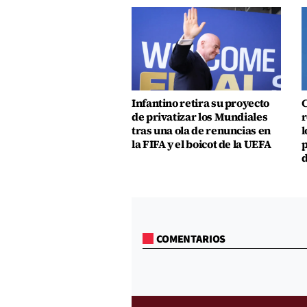
Infantino retira su proyecto
C
de privatizar los Mundiales
r
tras una ola de renuncias en
l
la FIFA y el boicot de la UEFA
p
d
COMENTARIOS