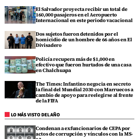
El Salvador proyecta recibir un total de
160,000 pasajeros en el Aeropuerto
Internacional en este periodo vacacional
Dos sujetos fueron detenidos por el
homicidio de un hombre de 66 años en El
Divisadero
Policía recupera más de $1,000 en
efectivo que fueron hurtados de una casa
en Chalchuapa
The Times: Infantino negocia en secreto
la final del Mundial 2030 con Marruecos a
cambio de apoyo para reelegirse al frente
de la FIFA
LO MÁS VISTO DEL AÑO
Condenan a exfuncionarios de CEPA por
actos de corrupción y vínculos con la MS-