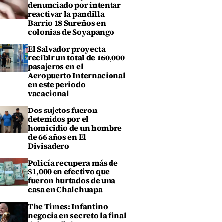
denunciado por intentar
reactivar la pandilla
Barrio 18 Sureños en
colonias de Soyapango
El Salvador proyecta
recibir un total de 160,000
pasajeros en el
Aeropuerto Internacional
en este periodo
vacacional
Dos sujetos fueron
detenidos por el
homicidio de un hombre
de 66 años en El
Divisadero
Policía recupera más de
$1,000 en efectivo que
fueron hurtados de una
casa en Chalchuapa
The Times: Infantino
negocia en secreto la final