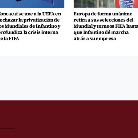
oncacaf se une a la UEFA en
Europa de forma unánime
echazar la privatización de
retira a sus selecciones del
os Mundiales de Infantino y
Mundial y torneos FIFA hast
rofundiza la crisis interna
que Infantino dé marcha
e la FIFA
atrás a su empresa