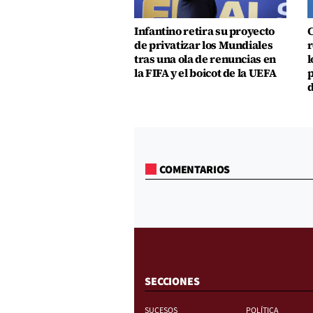
Infantino retira su proyecto
C
de privatizar los Mundiales
r
tras una ola de renuncias en
l
la FIFA y el boicot de la UEFA
p
d
COMENTARIOS
SECCIONES
SUCESOS
POLÍTICA