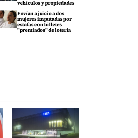
vehículos y propiedades
Envían a juicio a dos
mujeres imputadas por
estafas con billetes
"premiados" de lotería