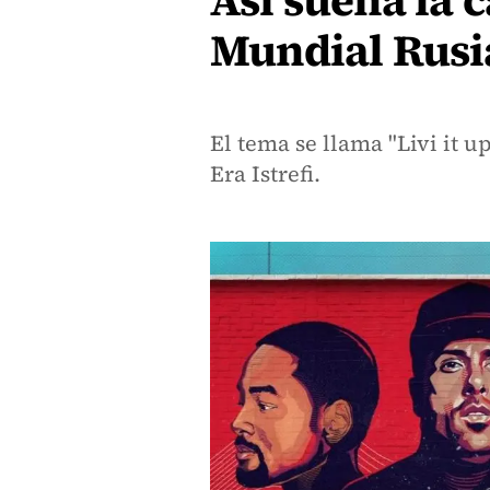
Así suena la c
Mundial Rusi
El tema se llama "Livi it u
Era Istrefi.