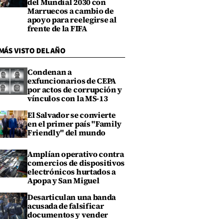
del Mundial 2030 con
Marruecos a cambio de
apoyo para reelegirse al
frente de la FIFA
MÁS VISTO DEL AÑO
Condenan a
exfuncionarios de CEPA
por actos de corrupción y
vínculos con la MS-13
El Salvador se convierte
en el primer país "Family
Friendly" del mundo
Amplían operativo contra
comercios de dispositivos
electrónicos hurtados a
Apopa y San Miguel
Desarticulan una banda
acusada de falsificar
documentos y vender