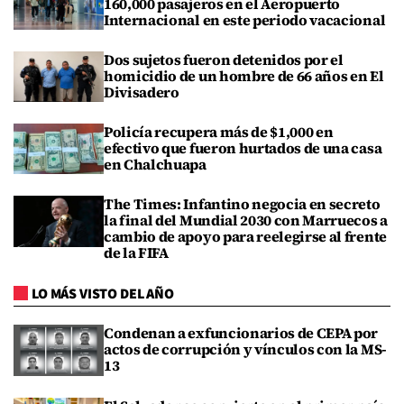
160,000 pasajeros en el Aeropuerto
Internacional en este periodo vacacional
Dos sujetos fueron detenidos por el
homicidio de un hombre de 66 años en El
Divisadero
Policía recupera más de $1,000 en
efectivo que fueron hurtados de una casa
en Chalchuapa
The Times: Infantino negocia en secreto
la final del Mundial 2030 con Marruecos a
cambio de apoyo para reelegirse al frente
de la FIFA
LO MÁS VISTO DEL AÑO
Condenan a exfuncionarios de CEPA por
actos de corrupción y vínculos con la MS-
13