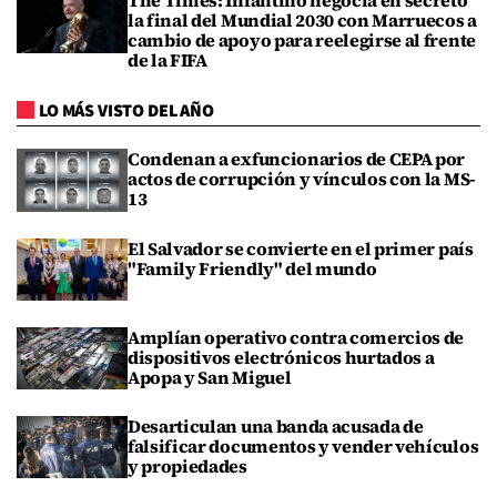
The Times: Infantino negocia en secreto
la final del Mundial 2030 con Marruecos a
cambio de apoyo para reelegirse al frente
de la FIFA
LO MÁS VISTO DEL AÑO
Condenan a exfuncionarios de CEPA por
actos de corrupción y vínculos con la MS-
13
El Salvador se convierte en el primer país
"Family Friendly" del mundo
Amplían operativo contra comercios de
dispositivos electrónicos hurtados a
Apopa y San Miguel
Desarticulan una banda acusada de
falsificar documentos y vender vehículos
y propiedades