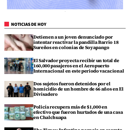
NOTICIAS DE HOY
Detienen a un joven denunciado por
intentar reactivar la pandilla Barrio 18
Sureños en colonias de Soyapango
El Salvador proyecta recibir un total de
160,000 pasajeros en el Aeropuerto
Internacional en este periodo vacacional
Dos sujetos fueron detenidos por el
homicidio de un hombre de 66 años en El
Divisadero
Policía recupera más de $1,000 en
efectivo que fueron hurtados de una casa
en Chalchuapa