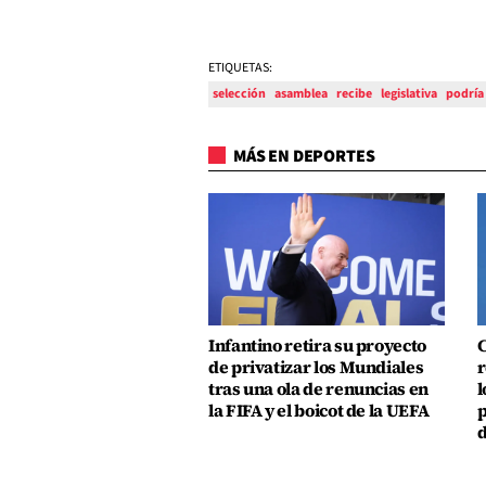
ETIQUETAS:
selección
asamblea
recibe
legislativa
podría
MÁS EN DEPORTES
Infantino retira su proyecto
C
de privatizar los Mundiales
r
tras una ola de renuncias en
l
la FIFA y el boicot de la UEFA
p
d