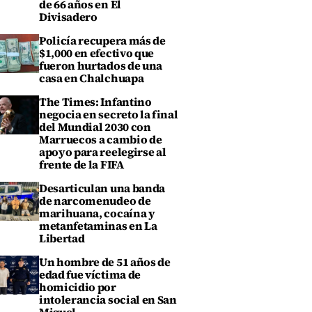
de 66 años en El
Divisadero
Policía recupera más de
$1,000 en efectivo que
fueron hurtados de una
casa en Chalchuapa
The Times: Infantino
negocia en secreto la final
del Mundial 2030 con
Marruecos a cambio de
apoyo para reelegirse al
frente de la FIFA
Desarticulan una banda
de narcomenudeo de
marihuana, cocaína y
metanfetaminas en La
Libertad
Un hombre de 51 años de
edad fue víctima de
homicidio por
intolerancia social en San