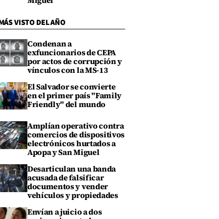
Miguel
MÁS VISTO DEL AÑO
Condenan a
exfuncionarios de CEPA
por actos de corrupción y
vínculos con la MS-13
El Salvador se convierte
en el primer país "Family
Friendly" del mundo
Amplían operativo contra
comercios de dispositivos
electrónicos hurtados a
Apopa y San Miguel
Desarticulan una banda
acusada de falsificar
documentos y vender
vehículos y propiedades
Envían a juicio a dos