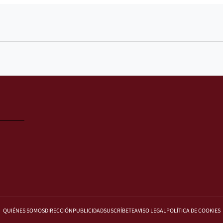
QUIÉNES SOMOS
DIRECCIÓN
PUBLICIDAD
SUSCRÍBETE
AVISO LEGAL
POLÍTICA DE COOKIES