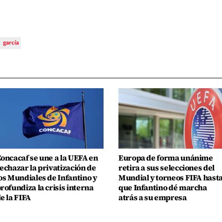
garcía
oncacaf se une a la UEFA en
Europa de forma unánime
echazar la privatización de
retira a sus selecciones del
os Mundiales de Infantino y
Mundial y torneos FIFA hast
rofundiza la crisis interna
que Infantino dé marcha
e la FIFA
atrás a su empresa