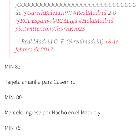
¡GOOOOOOOOOOOOOOOOOOOOOOOOOOOOO
de
@GarethBale11
!!!!!!
#RealMadrid
2-0
@RCDEspanyol
#RMLiga
#HalaMadrid
pic.twitter.com/Jh9rRKeo2S
— Real Madrid C. F. (@realmadrid)
18 de
febrero de 2017
MIN 82.
Tarjeta amarilla para Casemiro.
MIN. 80
Marcelo ingresa por Nacho en el Madrid y
MIN 78