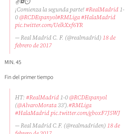
✌️⚽️⏱
¡Comienza la segunda parte!
#RealMadrid
1-
0
@RCDEspanyol
#RMLiga
#HalaMadrid
pic.twitter.com/UelkXxf6YR
— Real Madrid C. F. (@realmadrid)
18 de
febrero de 2017
MIN. 45
Fin del primer tiempo
HT:
#RealMadrid
1-0
@RCDEspanyol
(
@AlvaroMorata
33').
#RMLiga
#HalaMadrid
pic.twitter.com/gboxF7J5WJ
— Real Madrid C.F. (@realmadriden)
18 de
febrero de 2017