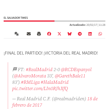
EL SALVADOR TIMES
Actualizado:
20/02/17 |
11:28
¡FINAL DEL PARTIDO! ¡VICTORIA DEL REAL MADRID!
🏁 FT:
#RealMadrid
2-0
@RCDEspanyol
(
@AlvaroMorata
33',
@GarethBale11
83').
#RMLiga
#HalaMadrid
pic.twitter.com/LIn0RJhXfQ
— Real Madrid C.F. (@realmadriden)
18 de
febrero de 2017