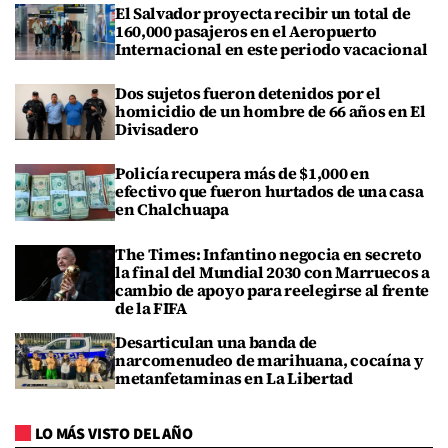
El Salvador proyecta recibir un total de
160,000 pasajeros en el Aeropuerto
Internacional en este periodo vacacional
Dos sujetos fueron detenidos por el
homicidio de un hombre de 66 años en El
Divisadero
Policía recupera más de $1,000 en
efectivo que fueron hurtados de una casa
en Chalchuapa
The Times: Infantino negocia en secreto
la final del Mundial 2030 con Marruecos a
cambio de apoyo para reelegirse al frente
de la FIFA
Desarticulan una banda de
narcomenudeo de marihuana, cocaína y
metanfetaminas en La Libertad
LO MÁS VISTO DEL AÑO