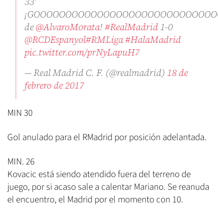
33'
¡GOOOOOOOOOOOOOOOOOOOOOOOOOOOOO
de
@AlvaroMorata
!
#RealMadrid
1-0
@RCDEspanyol
#RMLiga
#HalaMadrid
pic.twitter.com/prNyLapuH7
— Real Madrid C. F. (@realmadrid)
18 de
febrero de 2017
MIN 30
Gol anulado para el RMadrid por posición adelantada.
MIN. 26
Kovacic está siendo atendido fuera del terreno de
juego, por si acaso sale a calentar Mariano. Se reanuda
el encuentro, el Madrid por el momento con 10.