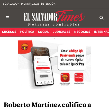
EL SALVADOR
MUNDIAL 2026
DETENCIÓN
SUCESOS
POLÍTICA
SOCIAL
JUDICIALES
NEGOCIOS
INTERNA
Roberto Martínez califica a