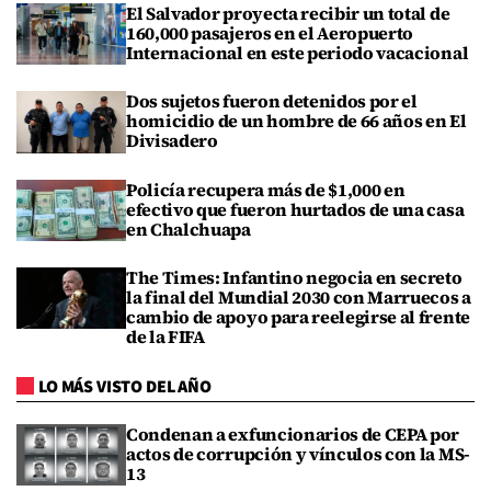
El Salvador proyecta recibir un total de
160,000 pasajeros en el Aeropuerto
Internacional en este periodo vacacional
Dos sujetos fueron detenidos por el
homicidio de un hombre de 66 años en El
Divisadero
Policía recupera más de $1,000 en
efectivo que fueron hurtados de una casa
en Chalchuapa
The Times: Infantino negocia en secreto
la final del Mundial 2030 con Marruecos a
cambio de apoyo para reelegirse al frente
de la FIFA
LO MÁS VISTO DEL AÑO
Condenan a exfuncionarios de CEPA por
actos de corrupción y vínculos con la MS-
13