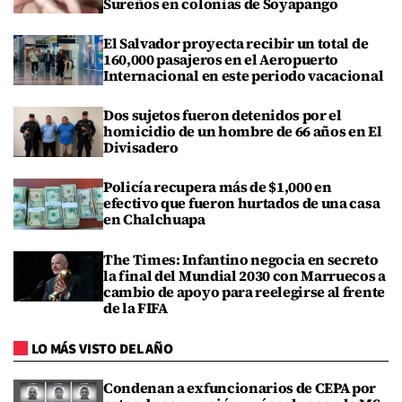
Sureños en colonias de Soyapango
El Salvador proyecta recibir un total de
160,000 pasajeros en el Aeropuerto
Internacional en este periodo vacacional
Dos sujetos fueron detenidos por el
homicidio de un hombre de 66 años en El
Divisadero
Policía recupera más de $1,000 en
efectivo que fueron hurtados de una casa
en Chalchuapa
The Times: Infantino negocia en secreto
la final del Mundial 2030 con Marruecos a
cambio de apoyo para reelegirse al frente
de la FIFA
LO MÁS VISTO DEL AÑO
Condenan a exfuncionarios de CEPA por