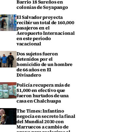
Barrio 18 Sureños en
colonias de Soyapango
El Salvador proyecta
recibir un total de 160,000
pasajeros en el
Aeropuerto Internacional
en este periodo
vacacional
Dos sujetos fueron
detenidos por el
homicidio de un hombre
de 66 años en El
Divisadero
Policía recupera más de
$1,000 en efectivo que
fueron hurtados de una
casa en Chalchuapa
The Times: Infantino
negocia en secreto la final
del Mundial 2030 con
Marruecos a cambio de