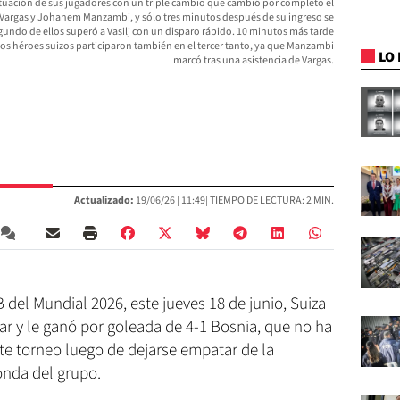
ctuación de sus jugadores con un triple cambio que cambió por completo el
 Vargas y Johanem Manzambi, y sólo tres minutos después de su ingreso se
undo de ellos superó a Vasilj con un disparo rápido. 10 minutos más tarde
Ambos héroes suizos participaron también en el tercer tanto, ya que Manzambi
LO 
marcó tras una asistencia de Vargas.
Actualizado:
19/06/26 |
11:49
| TIEMPO DE LECTURA: 2 MIN.
 del Mundial 2026, este jueves 18 de junio, Suiza
tar y le ganó por goleada de 4-1 Bosnia, que no ha
ste torneo luego de dejarse empatar de la
onda del grupo.