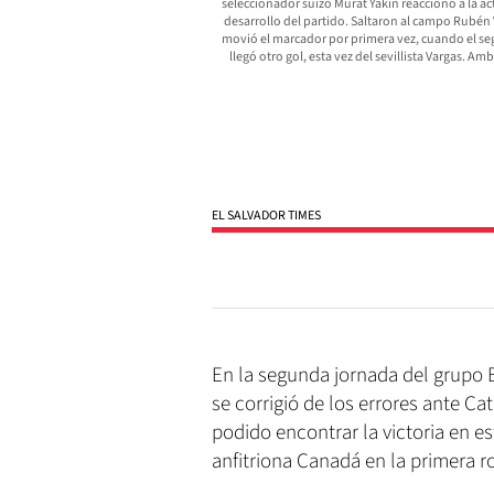
seleccionador suizo Murat Yakin reaccionó a la a
desarrollo del partido. Saltaron al campo Rubén
movió el marcador por primera vez, cuando el seg
llegó otro gol, esta vez del sevillista Vargas. 
EL SALVADOR TIMES
En la segunda jornada del grupo B
se corrigió de los errores ante Ca
podido encontrar la victoria en e
anfitriona Canadá en la primera r