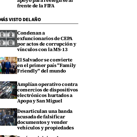
apoyo para reelegirse al
frente de la FIFA
MÁS VISTO DEL AÑO
Condenan a
exfuncionarios de CEPA
por actos de corrupción y
vínculos con la MS-13
El Salvador se convierte
en el primer país "Family
Friendly" del mundo
Amplían operativo contra
comercios de dispositivos
electrónicos hurtados a
Apopa y San Miguel
Desarticulan una banda
acusada de falsificar
documentos y vender
vehículos y propiedades