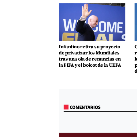
Infantino retira su proyecto
C
de privatizar los Mundiales
r
tras una ola de renuncias en
l
la FIFA y el boicot de la UEFA
p
d
COMENTARIOS