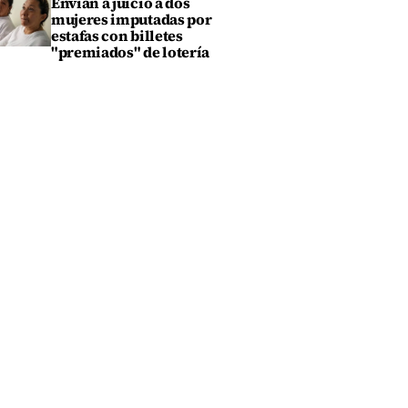
Envían a juicio a dos
mujeres imputadas por
estafas con billetes
"premiados" de lotería