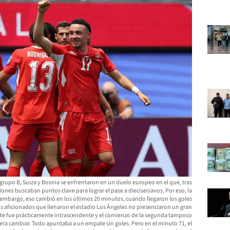
grupo B, Suiza y Bosnia se enfrentaron en un duelo europeo en el que, tras
iones buscaban puntos clave para lograr el pase a dieciseisavos. Por eso, la
 embargo, eso cambió en los últimos 20 minutos, cuando llegaron los goles
os aficionados que llenaron el estadio Los Ángeles no presenciaron un gran
parte fue prácticamente intrascendente y el comienzo de la segunda tampoco
ra cambiar. Todo apuntaba a un empate sin goles. Pero en el minuto 71, el