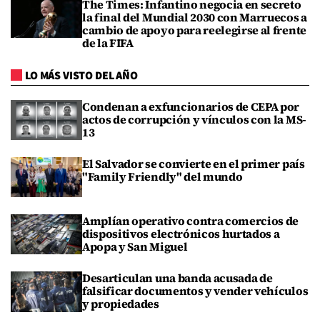
The Times: Infantino negocia en secreto
la final del Mundial 2030 con Marruecos a
cambio de apoyo para reelegirse al frente
de la FIFA
LO MÁS VISTO DEL AÑO
Condenan a exfuncionarios de CEPA por
actos de corrupción y vínculos con la MS-
13
El Salvador se convierte en el primer país
"Family Friendly" del mundo
Amplían operativo contra comercios de
dispositivos electrónicos hurtados a
Apopa y San Miguel
Desarticulan una banda acusada de
falsificar documentos y vender vehículos
y propiedades