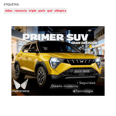
ETIQUETAS:
video
renuncia
triple
parís
qué
olímpica