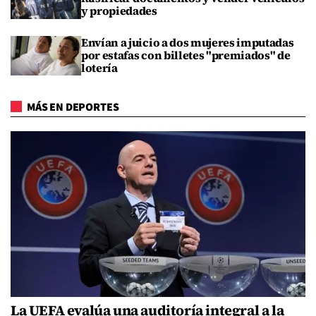
y propiedades
Envían a juicio a dos mujeres imputadas
por estafas con billetes "premiados" de
lotería
MÁS EN DEPORTES
La UEFA evalúa una auditoría integral a la