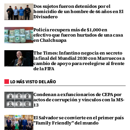
Dos sujetos fueron detenidos por el
homicidio de un hombre de 66 años en El
Divisadero
Policía recupera más de $1,000 en
efectivo que fueron hurtados de una casa
en Chalchuapa
The Times: Infantino negocia en secreto
la final del Mundial 2030 con Marruecos a
cambio de apoyo para reelegirse al frente
de la FIFA
LO MÁS VISTO DEL AÑO
Condenan a exfuncionarios de CEPA por
actos de corrupción y vínculos con la MS-
13
El Salvador se convierte en el primer país
"Family Friendly" del mundo