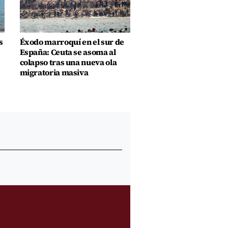
s
Éxodo marroquí en el sur de
España: Ceuta se asoma al
colapso tras una nueva ola
migratoria masiva