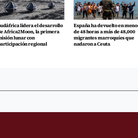
udáfrica lidera el desarrollo
España ha devuelto en meno
e Africa2Moon, la primera
de 48 horas a más de 48,000
isión lunar con
migrantes marroquíes que
articipación regional
nadaron a Ceuta