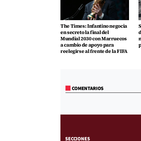
The Times: Infantino negocia
S
en secreto la final del
d
Mundial 2030 con Marruecos
m
a cambio de apoyo para
p
reelegirse al frente de la FIFA
COMENTARIOS
SECCIONES