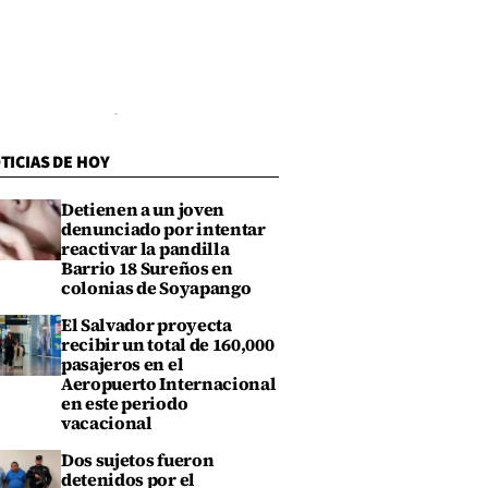
TICIAS DE HOY
Detienen a un joven
denunciado por intentar
reactivar la pandilla
Barrio 18 Sureños en
colonias de Soyapango
El Salvador proyecta
recibir un total de 160,000
pasajeros en el
Aeropuerto Internacional
en este periodo
vacacional
Dos sujetos fueron
detenidos por el