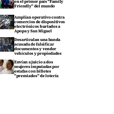
en el primer país "Family
Friendly" del mundo
Amplían operativo contra
comercios de dispositivos
electrónicos hurtados a
Apopa y San Miguel
Desarticulan una banda
acusada de falsificar
documentos y vender
vehículos y propiedades
Envían a juicio a dos
mujeres imputadas por
estafas con billetes
"premiados" de lotería