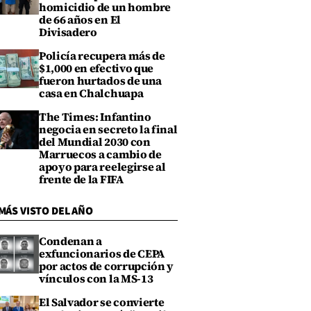
homicidio de un hombre
de 66 años en El
Divisadero
Policía recupera más de
$1,000 en efectivo que
fueron hurtados de una
casa en Chalchuapa
The Times: Infantino
negocia en secreto la final
del Mundial 2030 con
Marruecos a cambio de
apoyo para reelegirse al
frente de la FIFA
MÁS VISTO DEL AÑO
Condenan a
exfuncionarios de CEPA
por actos de corrupción y
vínculos con la MS-13
El Salvador se convierte