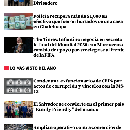
Divisadero
Policía recupera más de $1,000 en
efectivo que fueron hurtados de una casa
en Chalchuapa
The Times: Infantino negocia en secreto
la final del Mundial 2030 con Marruecos a
cambio de apoyo para reelegirse al frente
de la FIFA
LO MÁS VISTO DEL AÑO
Condenan a exfuncionarios de CEPA por
actos de corrupción y vínculos con la MS-
13
El Salvador se convierte en el primer país
"Family Friendly" del mundo
Amplían operativo contra comercios de