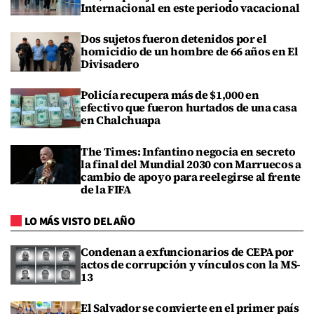
Internacional en este periodo vacacional
Dos sujetos fueron detenidos por el
homicidio de un hombre de 66 años en El
Divisadero
Policía recupera más de $1,000 en
efectivo que fueron hurtados de una casa
en Chalchuapa
The Times: Infantino negocia en secreto
la final del Mundial 2030 con Marruecos a
cambio de apoyo para reelegirse al frente
de la FIFA
LO MÁS VISTO DEL AÑO
Condenan a exfuncionarios de CEPA por
actos de corrupción y vínculos con la MS-
13
El Salvador se convierte en el primer país