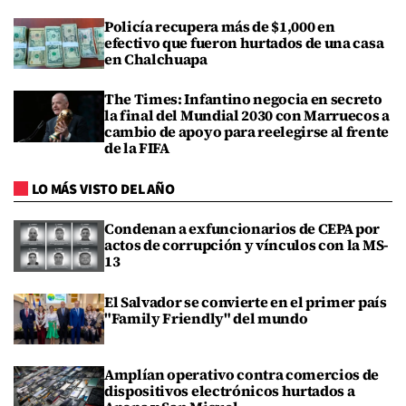
Policía recupera más de $1,000 en
efectivo que fueron hurtados de una casa
en Chalchuapa
The Times: Infantino negocia en secreto
la final del Mundial 2030 con Marruecos a
cambio de apoyo para reelegirse al frente
de la FIFA
LO MÁS VISTO DEL AÑO
Condenan a exfuncionarios de CEPA por
actos de corrupción y vínculos con la MS-
13
El Salvador se convierte en el primer país
"Family Friendly" del mundo
Amplían operativo contra comercios de
dispositivos electrónicos hurtados a