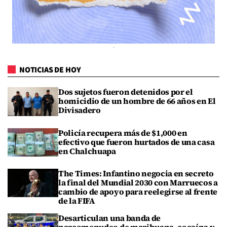
NOTICIAS DE HOY
Dos sujetos fueron detenidos por el
homicidio de un hombre de 66 años en El
Divisadero
Policía recupera más de $1,000 en
efectivo que fueron hurtados de una casa
en Chalchuapa
The Times: Infantino negocia en secreto
la final del Mundial 2030 con Marruecos a
cambio de apoyo para reelegirse al frente
de la FIFA
Desarticulan una banda de
narcomenudeo de marihuana, cocaína y