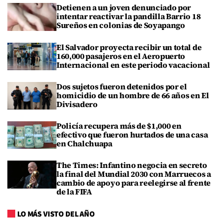
Detienen a un joven denunciado por
intentar reactivar la pandilla Barrio 18
Sureños en colonias de Soyapango
El Salvador proyecta recibir un total de
160,000 pasajeros en el Aeropuerto
Internacional en este periodo vacacional
Dos sujetos fueron detenidos por el
homicidio de un hombre de 66 años en El
Divisadero
Policía recupera más de $1,000 en
efectivo que fueron hurtados de una casa
en Chalchuapa
The Times: Infantino negocia en secreto
la final del Mundial 2030 con Marruecos a
cambio de apoyo para reelegirse al frente
de la FIFA
LO MÁS VISTO DEL AÑO