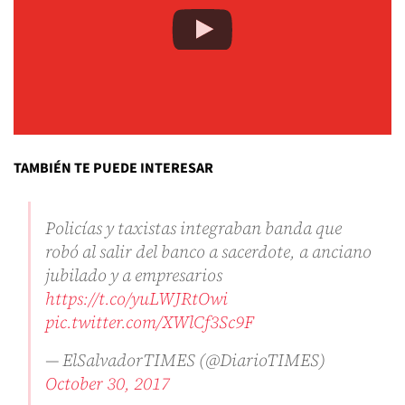
TAMBIÉN TE PUEDE INTERESAR
Policías y taxistas integraban banda que
robó al salir del banco a sacerdote, a anciano
jubilado y a empresarios
https://t.co/yuLWJRtOwi
pic.twitter.com/XWlCf3Sc9F
— ElSalvadorTIMES (@DiarioTIMES)
October 30, 2017