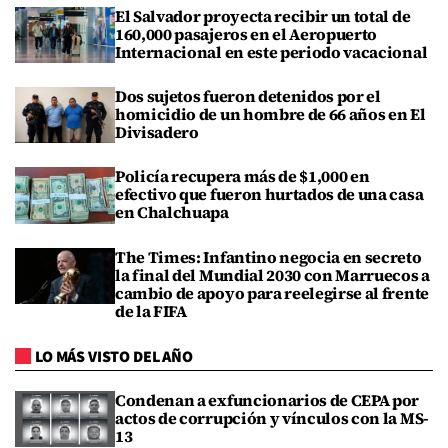
El Salvador proyecta recibir un total de
160,000 pasajeros en el Aeropuerto
Internacional en este periodo vacacional
Dos sujetos fueron detenidos por el
homicidio de un hombre de 66 años en El
Divisadero
Policía recupera más de $1,000 en
efectivo que fueron hurtados de una casa
en Chalchuapa
The Times: Infantino negocia en secreto
la final del Mundial 2030 con Marruecos a
cambio de apoyo para reelegirse al frente
de la FIFA
LO MÁS VISTO DEL AÑO
Condenan a exfuncionarios de CEPA por
actos de corrupción y vínculos con la MS-
13