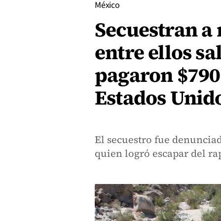
México
Secuestran a 
entre ellos s
pagaron $790
Estados Unid
El secuestro fue denuncia
quien logró escapar del ra