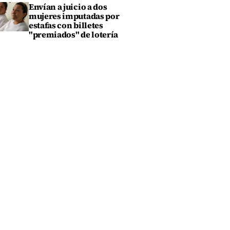
Envían a juicio a dos
mujeres imputadas por
estafas con billetes
"premiados" de lotería