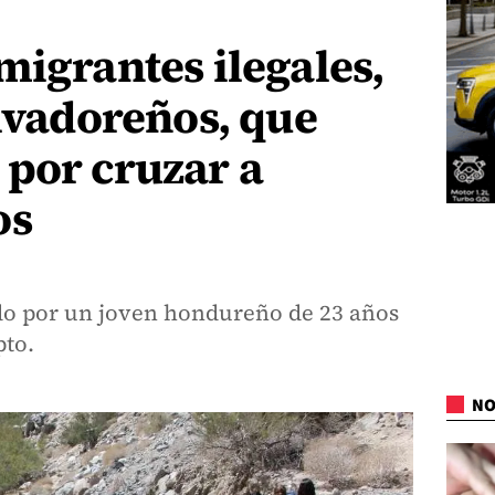
migrantes ilegales,
alvadoreños, que
 por cruzar a
os
do por un joven hondureño de 23 años
pto.
NO