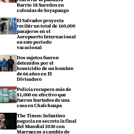
Barrio 18 Sureños en
colonias de Soyapango
El Salvador proyecta
recibir un total de 160,000
pasajeros en el
Aeropuerto Internacional
en este periodo
vacacional
Dos sujetos fueron
detenidos por el
homicidio de un hombre
de 66 años en El
Divisadero
Policía recupera más de
$1,000 en efectivo que
fueron hurtados de una
casa en Chalchuapa
The Times: Infantino
negocia en secreto la final
del Mundial 2030 con
Marruecos a cambio de