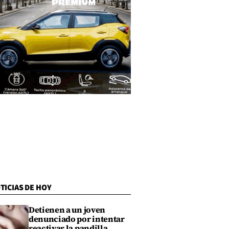
TICIAS DE HOY
Detienen a un joven
denunciado por intentar
reactivar la pandilla