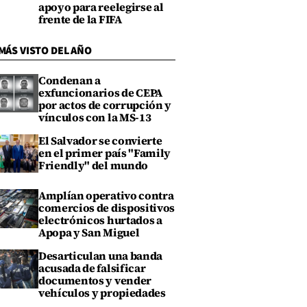
apoyo para reelegirse al
frente de la FIFA
MÁS VISTO DEL AÑO
Condenan a
exfuncionarios de CEPA
por actos de corrupción y
vínculos con la MS-13
El Salvador se convierte
en el primer país "Family
Friendly" del mundo
Amplían operativo contra
comercios de dispositivos
electrónicos hurtados a
Apopa y San Miguel
Desarticulan una banda
acusada de falsificar
documentos y vender
vehículos y propiedades