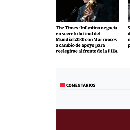
The Times: Infantino negocia
S
en secreto la final del
d
Mundial 2030 con Marruecos
m
a cambio de apoyo para
p
reelegirse al frente de la FIFA
COMENTARIOS