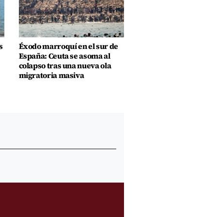
s
Éxodo marroquí en el sur de
España: Ceuta se asoma al
colapso tras una nueva ola
migratoria masiva