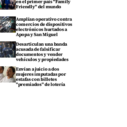
en el primer país "Family
Friendly" del mundo
Amplían operativo contra
comercios de dispositivos
electrónicos hurtados a
Apopa y San Miguel
Desarticulan una banda
acusada de falsificar
documentos y vender
vehículos y propiedades
Envían a juicio a dos
mujeres imputadas por
estafas con billetes
"premiados" de lotería