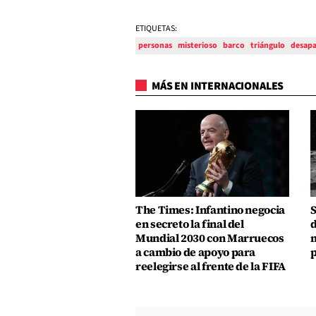
ETIQUETAS:
personas
misterioso
barco
triángulo
desapa
MÁS EN INTERNACIONALES
The Times: Infantino negocia
S
en secreto la final del
d
Mundial 2030 con Marruecos
m
a cambio de apoyo para
p
reelegirse al frente de la FIFA