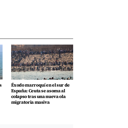
s
Éxodo marroquí en el sur de
España: Ceuta se asoma al
colapso tras una nueva ola
migratoria masiva