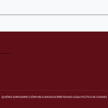
QUIÉNES SOMOS
DIRECCIÓN
PUBLICIDAD
SUSCRÍBETE
AVISO LEGAL
POLÍTICA DE COOKIES