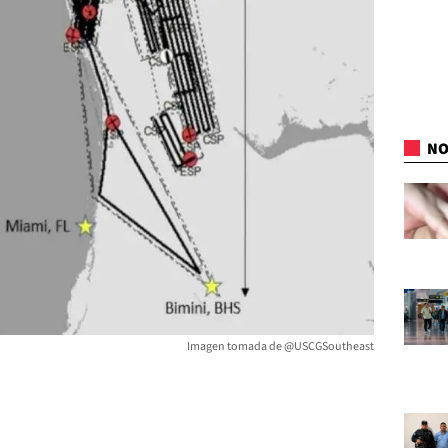
NO
Imagen tomada de @USCGSoutheast