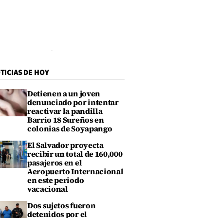
TICIAS DE HOY
Detienen a un joven
denunciado por intentar
reactivar la pandilla
Barrio 18 Sureños en
colonias de Soyapango
El Salvador proyecta
recibir un total de 160,000
pasajeros en el
Aeropuerto Internacional
en este periodo
vacacional
Dos sujetos fueron
detenidos por el