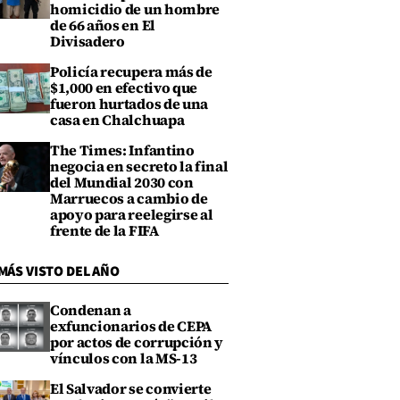
homicidio de un hombre
de 66 años en El
Divisadero
Policía recupera más de
$1,000 en efectivo que
fueron hurtados de una
casa en Chalchuapa
The Times: Infantino
negocia en secreto la final
del Mundial 2030 con
Marruecos a cambio de
apoyo para reelegirse al
frente de la FIFA
MÁS VISTO DEL AÑO
Condenan a
exfuncionarios de CEPA
por actos de corrupción y
vínculos con la MS-13
El Salvador se convierte