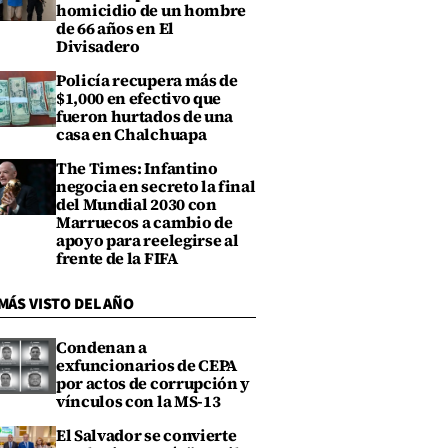
homicidio de un hombre
de 66 años en El
Divisadero
Policía recupera más de
$1,000 en efectivo que
fueron hurtados de una
casa en Chalchuapa
The Times: Infantino
negocia en secreto la final
del Mundial 2030 con
Marruecos a cambio de
apoyo para reelegirse al
frente de la FIFA
MÁS VISTO DEL AÑO
Condenan a
exfuncionarios de CEPA
por actos de corrupción y
vínculos con la MS-13
El Salvador se convierte