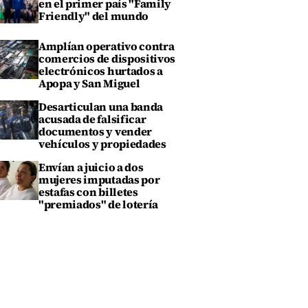
en el primer país "Family
Friendly" del mundo
Amplían operativo contra
comercios de dispositivos
electrónicos hurtados a
Apopa y San Miguel
Desarticulan una banda
acusada de falsificar
documentos y vender
vehículos y propiedades
Envían a juicio a dos
mujeres imputadas por
estafas con billetes
"premiados" de lotería