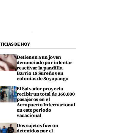
TICIAS DE HOY
Detienen a un joven
denunciado por intentar
reactivar la pandilla
Barrio 18 Sureños en
colonias de Soyapango
El Salvador proyecta
recibir un total de 160,000
pasajeros en el
Aeropuerto Internacional
en este periodo
vacacional
Dos sujetos fueron
detenidos por el