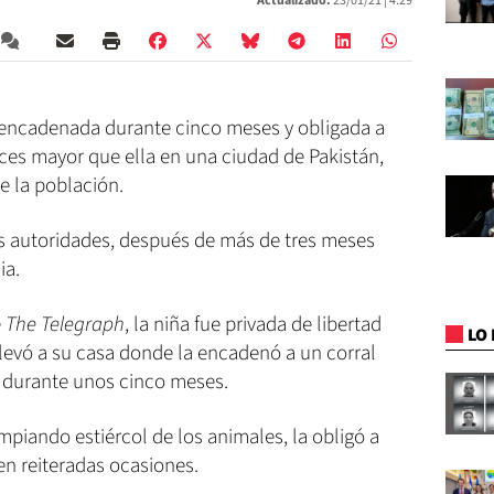
Actualizado:
23/01/21 |
4:29
 encadenada durante cinco meses y obligada a
es mayor que ella en una ciudad de Pakistán,
e la población.
as autoridades, después de más de tres meses
ia.
e
The Telegraph
, la niña fue privada de libertad
LO 
llevó a su casa donde la encadenó a un corral
 durante unos cinco meses.
piando estiércol de los animales, la obligó a
en reiteradas ocasiones.