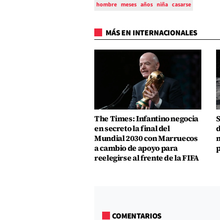
hombre
meses
años
niña
casarse
MÁS EN INTERNACIONALES
The Times: Infantino negocia
S
en secreto la final del
d
Mundial 2030 con Marruecos
m
a cambio de apoyo para
p
reelegirse al frente de la FIFA
COMENTARIOS