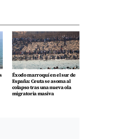
s
Éxodo marroquí en el sur de
España: Ceuta se asoma al
colapso tras una nueva ola
migratoria masiva