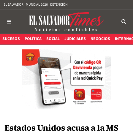
EL SALVADOR
MUNDIAL 2026
DETENCIÓN
SUCESOS
POLÍTICA
SOCIAL
JUDICIALES
NEGOCIOS
INTERNA
Estados Unidos acusa a la MS