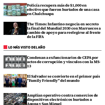
Policía recupera más de $1,000 en
efectivo que fueron hurtados de una casa
en Chalchuapa
The Times: Infantino negocia en secreto
la final del Mundial 2030 con Marruecos a
cambio de apoyo para reelegirse al frente
de la FIFA
LO MÁS VISTO DEL AÑO
Condenan a exfuncionarios de CEPA por
actos de corrupción y vínculos con la MS-
13
El Salvador se convierte en el primer país
"Family Friendly" del mundo
Amplían operativo contra comercios de
dispositivos electrónicos hurtados a
Apopa y San Miguel